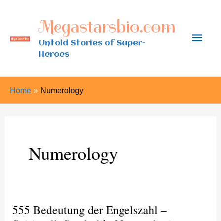
Skip
Megastarsbio.com
to
Main
content
Untold Stories of Super-
Heroes
Men
Home
Numerology
Numerology
555 Bedeutung der Engelszahl –