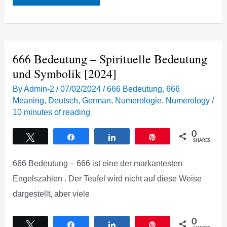
Angel
Number
Meaning
–
Spiritual,
Symbolism,
and
666 Bedeutung – Spirituelle Bedeutung
Numerology
[2024]
und Symbolik [2024]
By
Admin-2
/
07/02/2024
/
666 Bedeutung
,
666
Meaning
,
Deutsch
,
German
,
Numerologie
,
Numerology
/
10 minutes of reading
0
Tweet
Share
Share
Pin
SHARES
666 Bedeutung – 666 ist eine der markantesten
Engelszahlen . Der Teufel wird nicht auf diese Weise
dargestellt, aber viele
0
Tweet
Share
Share
Pin