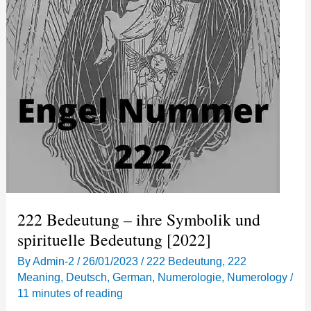
222 Bedeutung – ihre Symbolik und
spirituelle Bedeutung [2022]
By
Admin-2
/
26/01/2023
/
222 Bedeutung
,
222
Meaning
,
Deutsch
,
German
,
Numerologie
,
Numerology
/
11 minutes of reading