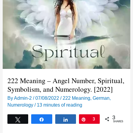
222 Meaning – Angel Number, Spiritual,
Symbolism, and Numerology. [2022]
By
Admin-2
/
07/08/2022
/
222 Meaning
,
German
,
Numerology
/
13 minutes of reading
3
Tweet
Share
Share
Pin
3
SHARES