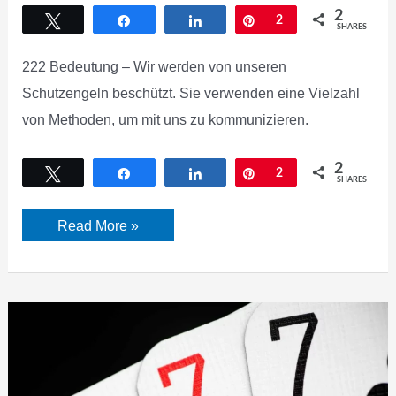
2
Tweet
Share
Share
Pin
2
SHARES
222 Bedeutung – Wir werden von unseren
Schutzengeln beschützt. Sie verwenden eine Vielzahl
von Methoden, um mit uns zu kommunizieren.
2
Tweet
Share
Share
Pin
2
SHARES
222
Read More »
Bedeutung
–
ihre
Symbolik
und
spirituelle
Bedeutung
[2022]