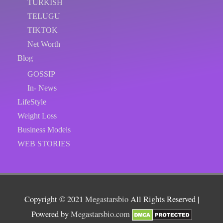
TURKISH
TELUGU
TIKTOK
Net Worth
Blog
GOSSIP
In- News
LifeStyle
Weight Loss
Business Models
WEB STORIES
Copyright © 2021
Megastarsbio
All Rights Reserved |
Powered by
Megastarsbio.com