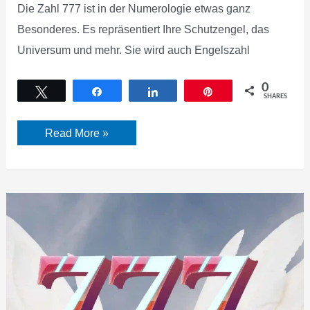
Die Zahl 777 ist in der Numerologie etwas ganz
Besonderes. Es repräsentiert Ihre Schutzengel, das
Universum und mehr. Sie wird auch Engelszahl
0
Tweet
Share
Share
Pin
SHARES
Bedeutung
Read More »
der
Engelszahl
777
–
Ich
habe
meine
Meinung
über
die
Engelszahl
777
geändert. Hier
ist
der
Grund