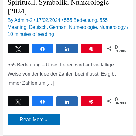
Spirituell, Symbolik, Numerologie
[2024]
By
Admin-2
/
17/02/2024
/
555 Bedeutung
,
555
Meaning
,
Deutsch
,
German
,
Numerologie
,
Numerology
/
10 minutes of reading
0
Tweet
Share
Share
Pin
SHARES
555 Bedeutung – Unser Leben wird auf vielfältige
Weise von der Idee der Zahlen beeinflusst. Es gibt
immer Zahlen um […]
0
Tweet
Share
Share
Pin
SHARES
555
Read More »
Bedeutung
der
Engelszahl