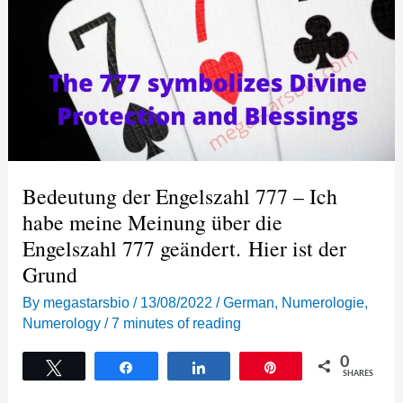
Bedeutung der Engelszahl 777 – Ich
habe meine Meinung über die
Engelszahl 777 geändert. Hier ist der
Grund
By
megastarsbio
/
13/08/2022
/
German
,
Numerologie
,
Numerology
/
7 minutes of reading
0
Tweet
Share
Share
Pin
SHARES