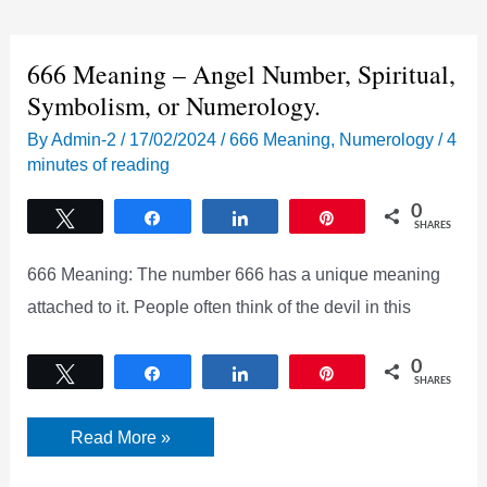
–
Spirituell,
Symbolik,
Numerologie
666 Meaning – Angel Number, Spiritual,
[2024]
Symbolism, or Numerology.
By
Admin-2
/
17/02/2024
/
666 Meaning
,
Numerology
/
4
minutes of reading
0
Tweet
Share
Share
Pin
SHARES
666 Meaning: The number 666 has a unique meaning
attached to it. People often think of the devil in this
0
Tweet
Share
Share
Pin
SHARES
666
Read More »
Meaning
–