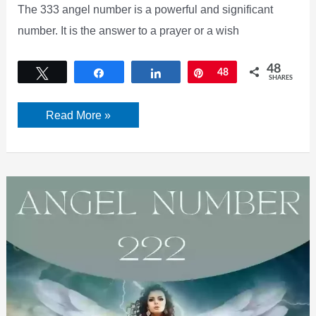
The 333 angel number is a powerful and significant
number. It is the answer to a prayer or a wish
48
Tweet
Share
Share
Pin
48
SHARES
333
Read More »
Angel
number
meaning
–
Symbolism
and
Spiritual
Significance.