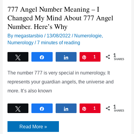
777 Angel Number Meaning – I
Changed My Mind About 777 Angel
Number. Here’s Why
By
megastarsbio
/
13/08/2022
/
Numerologie
,
Numerology
/
7 minutes of reading
1
Tweet
Share
Share
Pin
1
SHARES
The number 777 is very special in numerology. It
represents your guardian angels, the universe and
more. It’s also known
1
Tweet
Share
Share
Pin
1
SHARES
777
Read More »
Angel