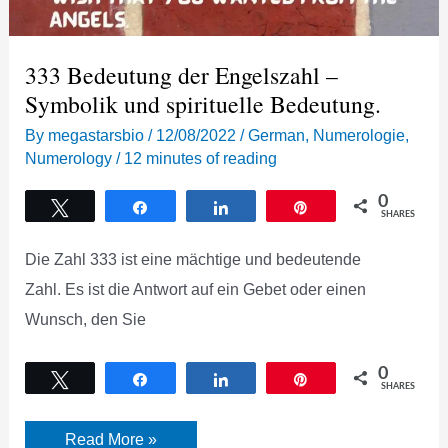
333 Bedeutung der Engelszahl –
Symbolik und spirituelle Bedeutung.
By
megastarsbio
/
12/08/2022
/
German
,
Numerologie
,
Numerology
/
12 minutes of reading
0
Tweet
Share
Share
Pin
SHARES
Die Zahl 333 ist eine mächtige und bedeutende
Zahl. Es ist die Antwort auf ein Gebet oder einen
Wunsch, den Sie
0
Tweet
Share
Share
Pin
SHARES
333
Read More »