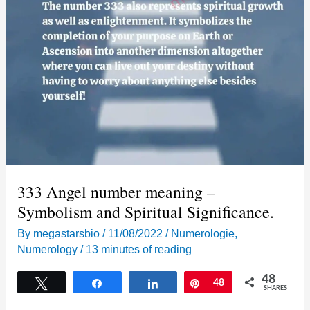
333 Angel number meaning –
Symbolism and Spiritual Significance.
By
megastarsbio
/
11/08/2022
/
Numerologie
,
Numerology
/
13 minutes of reading
48
Tweet
Share
Share
Pin
48
SHARES