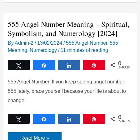
Angel
Number,
Spiritual,
Symbolism,
or
555 Angel Number Meaning – Spiritual,
Numerology.
Symbolism, and Numerology [2024]
By
Admin-2
/
13/02/2024
/
555 Angel Number
,
555
Meaning
,
Numerology
/
11 minutes of reading
0
Tweet
Share
Share
Pin
SHARES
555 Angel Number: If you keep seeing angel number
555 lately, brace yourself because your life is about to
change!
0
Tweet
Share
Share
Pin
SHARES
555
Read More »