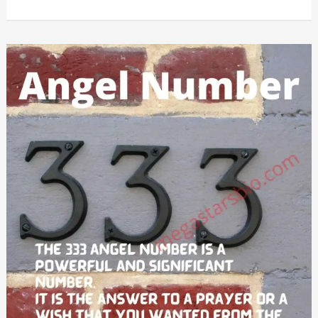
Number
Meaning
–
I
Changed
My
Mind
About
777
Angel
Number.
Here’s
Why