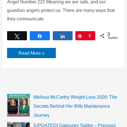
Angel Number 222 Meaning we are safe, and our
guardian angels protect us. There are many ways that
they communicate
3
Tweet
Share
Share
Pin
3
SHARES
222
Read More »
Meaning
–
Angel
Number,
Spiritual,
Symbolism,
and
Numerology.
[2022]
Melissa McCarthy Weight Loss 2026: The
Secrets Behind Her 80lb Maintenance
Journey
[UPDATED] Gabourey Sidibe – Precious