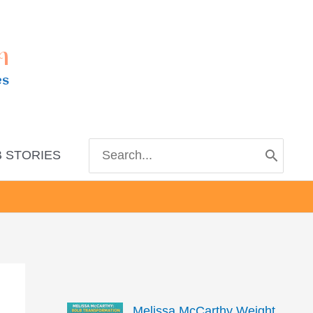
m
es
Search
 STORIES
for:
Melissa McCarthy Weight