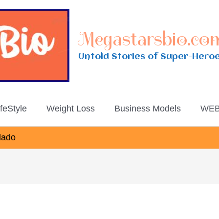
Megastarsbio.co
Untold Stories of Super-Hero
ifeStyle
Weight Loss
Business Models
WEB
lado