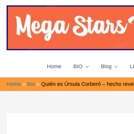
Skip
to
content
Home
BIO
Blog
L
Home
Bio
Quién es Úrsula Corberó – hecho reve