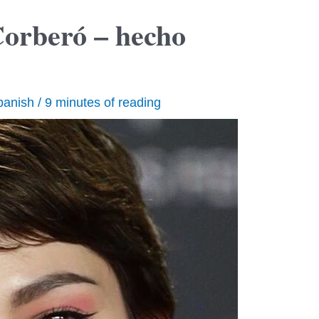
Corberó – hecho
panish
/
9 minutes of reading